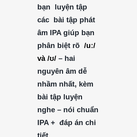
bạn 
 luyện tập 
các  bài tập phát 
âm IPA giúp bạn 
phân biệt rõ 
 /uː/ 
và /ʊ/
 – hai 
nguyên âm dễ 
nhầm nhất, kèm 
bài tập luyện 
nghe – nói chuẩn 
IPA +  đáp án chi 
tiết